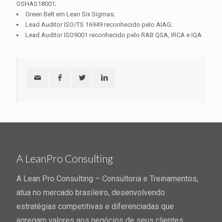
OSHAS18001;
Green Belt em Lean Six Sigmas;
Lead Auditor ISO/TS 16949 reconhecido pelo AIAG;
Lead Auditor ISO9001 reconhecido pelo RAB QSA, IRCA e IQA
A LeanPro Consulting
A Lean Pro Consulting – Consultoria e Treinamentos,
atua no mercado brasileiro, desenvolvendo
estratégias competitivas e diferenciadas que
agregam valores aos negócios de seus clientes,