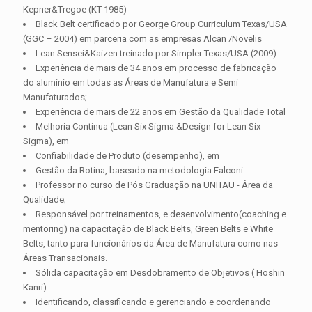
Kepner&Tregoe (KT 1985)
Black Belt certificado por George Group Curriculum Texas/USA
(GGC – 2004) em parceria com as empresas Alcan /Novelis
Lean Sensei&Kaizen treinado por Simpler Texas/USA (2009)
Experiência de mais de 34 anos em processo de fabricação
do alumínio em todas as Áreas de Manufatura e Semi
Manufaturados;
Experiência de mais de 22 anos em Gestão da Qualidade Total
Melhoria Contínua (Lean Six Sigma &Design for Lean Six
Sigma), em
Confiabilidade de Produto (desempenho), em
Gestão da Rotina, baseado na metodologia Falconi
Professor no curso de Pós Graduação na UNITAU - Área da
Qualidade;
Responsável por treinamentos, e desenvolvimento(coaching e
mentoring) na capacitação de Black Belts, Green Belts e White
Belts, tanto para funcionários da Área de Manufatura como nas
Áreas Transacionais.
Sólida capacitação em Desdobramento de Objetivos ( Hoshin
Kanri)
Identificando, classificando e gerenciando e coordenando